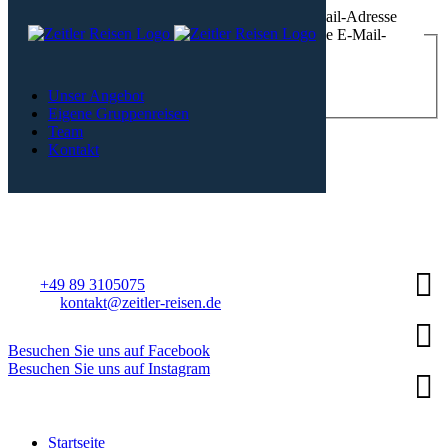
Bitte die für das Benutzerkonto hinterlegte E-Mail-Adresse
eingeben. Der Benutzername wird dann an diese E-Mail-
Adresse geschickt.
E-Mail-Adresse
*
Unser Angebot
Eigene Gruppenreisen
Senden
Team
Kontakt
Zeitler-Reisen
Bezirksstaße 22
D 85716 Unterschleißheim
Tel.:
+49 89 3105075
E-Mail:
kontakt@zeitler-reisen.de
Besuchen Sie uns auf Facebook
Besuchen Sie uns auf Instagram
Startseite