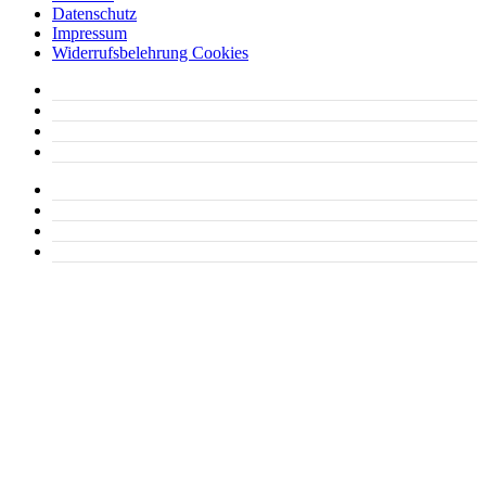
Datenschutz
Impressum
Widerrufsbelehrung Cookies
Unser Angebot
Eigene Gruppenreisen
Team
Kontakt
Startseite
Datenschutz
Impressum
Widerrufsbelehrung Cookies